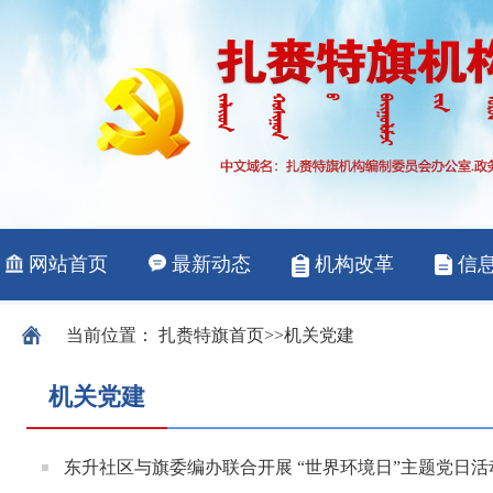
当前位置：
扎赉特旗
首页
>>
机关党建
机关党建
东升社区与旗委编办联合开展 “世界环境日”主题党日活